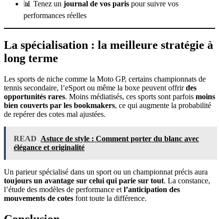
📊 Tenez un
journal de vos paris
pour suivre vos
performances réelles
La spécialisation : la meilleure stratégie à
long terme
Les sports de niche comme la Moto GP, certains championnats de
tennis secondaire, l’eSport ou même la boxe peuvent offrir
des
opportunités rares
. Moins médiatisés, ces sports sont parfois
moins
bien couverts par les bookmakers
, ce qui augmente la probabilité
de repérer des cotes mal ajustées.
READ
Astuce de style : Comment porter du blanc avec
élégance et originalité
Un parieur spécialisé dans un sport ou un championnat précis aura
toujours un avantage sur celui qui parie sur tout
. La constance,
l’étude des modèles de performance et
l’anticipation des
mouvements de cotes
font toute la différence.
Conclusion