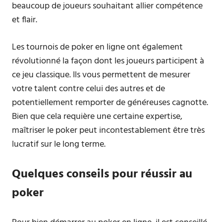
beaucoup de joueurs souhaitant allier compétence
et flair.
Les tournois de poker en ligne ont également
révolutionné la façon dont les joueurs participent à
ce jeu classique. Ils vous permettent de mesurer
votre talent contre celui des autres et de
potentiellement remporter de généreuses cagnotte.
Bien que cela requière une certaine expertise,
maîtriser le poker peut incontestablement être très
lucratif sur le long terme.
Quelques conseils pour réussir au
poker