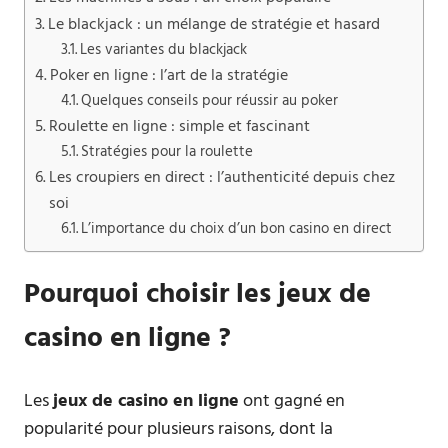
Le blackjack : un mélange de stratégie et hasard
Les variantes du blackjack
Poker en ligne : l’art de la stratégie
Quelques conseils pour réussir au poker
Roulette en ligne : simple et fascinant
Stratégies pour la roulette
Les croupiers en direct : l’authenticité depuis chez
soi
L’importance du choix d’un bon casino en direct
Pourquoi choisir les jeux de
casino en ligne ?
Les
jeux de casino en ligne
ont gagné en
popularité pour plusieurs raisons, dont la