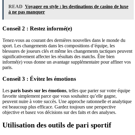
READ
Voyager en style : les destinations de casino de luxe
à ne pas manquer
Conseil 2 : Restez informé(e)
Tenez-vous au courant des dernières nouvelles dans le monde du
sport. Les changements dans les compositions d’équipe, les
blessures de joueurs clés et même les changements tactiques peuvent
significativement affecter les résultats des matchs. Être bien
informé(e) vous donne un avantage supplémentaire pour affiner vos
paris.
Conseil 3 : Évitez les émotions
Les
paris basés sur les émotions
, telles que parier sur votre équipe
favorite simplement parce que vous souhaitez qu’elle gagne,
peuvent nuire à votre succès. Une approche rationnelle et analytique
est beaucoup plus efficace. Gardez toujours une perspective
objective et basez vos décisions sur des faits et des analyses.
Utilisation des outils de pari sportif