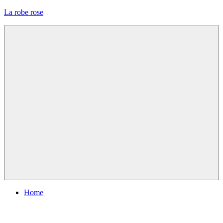
Skip
La robe rose
to
content
Menu
Home