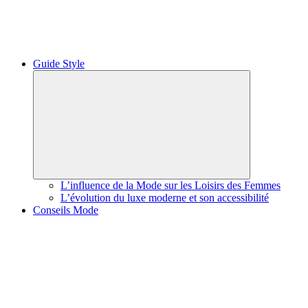
Guide Style
Expand
child
menu
L’influence de la Mode sur les Loisirs des Femmes
L’évolution du luxe moderne et son accessibilité
Conseils Mode