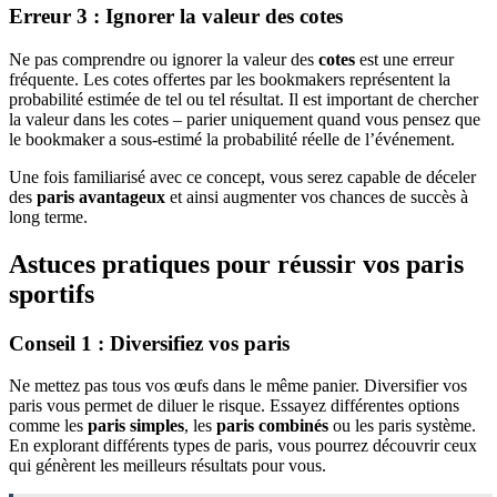
Erreur 3 : Ignorer la valeur des cotes
Ne pas comprendre ou ignorer la valeur des
cotes
est une erreur
fréquente. Les cotes offertes par les bookmakers représentent la
probabilité estimée de tel ou tel résultat. Il est important de chercher
la valeur dans les cotes – parier uniquement quand vous pensez que
le bookmaker a sous-estimé la probabilité réelle de l’événement.
Une fois familiarisé avec ce concept, vous serez capable de déceler
des
paris avantageux
et ainsi augmenter vos chances de succès à
long terme.
Astuces pratiques pour réussir vos paris
sportifs
Conseil 1 : Diversifiez vos paris
Ne mettez pas tous vos œufs dans le même panier. Diversifier vos
paris vous permet de diluer le risque. Essayez différentes options
comme les
paris simples
, les
paris combinés
ou les paris système.
En explorant différents types de paris, vous pourrez découvrir ceux
qui génèrent les meilleurs résultats pour vous.