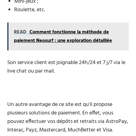
Mini-jeux ;
Roulette, etc.
READ
Comment fonctionne la méthode de
paiement Neosurf : une exploration détaillée
Son service client est joignable 24h/24 et 7 j/7 via le
live chat ou par mail.
Un autre avantage de ce site est qu’il propose
plusieurs solutions de paiement. En effet, vous
pouvez effectuer vos dépôts et retraits via AstroPay,
Interac, Payz, Mastercard, MuchBetter et Visa.