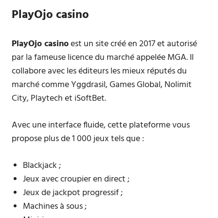
PlayOjo casino
PlayOjo casino
est un site créé en 2017 et autorisé
par la fameuse licence du marché appelée MGA. Il
collabore avec les éditeurs les mieux réputés du
marché comme Yggdrasil, Games Global, Nolimit
City, Playtech et iSoftBet.
Avec une interface fluide, cette plateforme vous
propose plus de 1 000 jeux tels que :
Blackjack ;
Jeux avec croupier en direct ;
Jeux de jackpot progressif ;
Machines à sous ;