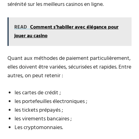
sérénité sur les meilleurs casinos en ligne.
READ
Comment s’habiller avec élégance pour
jouer au casino
Quant aux méthodes de paiement particulièrement,
elles doivent être variées, sécurisées et rapides. Entre
autres, on peut retenir :
les cartes de crédit ;
les portefeuilles électroniques ;
les tickets prépayés ;
les virements bancaires ;
Les cryptomonnaies.