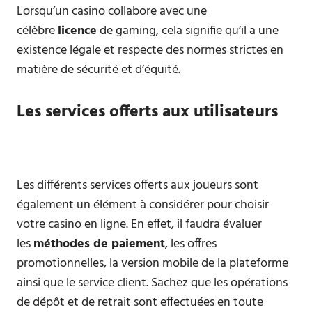
Lorsqu’un casino collabore avec une
célèbre
licence
de gaming, cela signifie qu’il a une
existence légale et respecte des normes strictes en
matière de sécurité et d’équité.
Les services offerts aux utilisateurs
Les différents services offerts aux joueurs sont
également un élément à considérer pour choisir
votre casino en ligne. En effet, il faudra évaluer
les
méthodes de paiement
, les offres
promotionnelles, la version mobile de la plateforme
ainsi que le service client. Sachez que les opérations
de dépôt et de retrait sont effectuées en toute