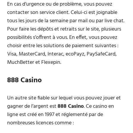
En cas d’urgence ou de problème, vous pouvez
contacter son service client. Celui-ci est joignable
tous les jours de la semaine par mail ou par live chat.
Pour faire les dépôts et retraits sur le site, plusieurs
possibilités s’offrent à vous. En effet, vous pouvez
choisir entre les solutions de paiement suivantes :
Visa, MasterCard, Interac, ecoPayz, PaySafeCard,
MuchBetter et Flexepin.
888 Casino
Un autre site fiable sur lequel vous pouvez jouer et
gagner de l’argent est
888 Casino
. Ce casino en
ligne est créé en 1997 et réglementé par de
nombreuses licences comme :