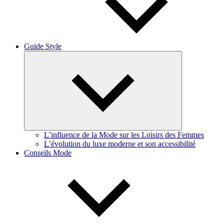
Guide Style
Expand
child
menu
L’influence de la Mode sur les Loisirs des Femmes
L’évolution du luxe moderne et son accessibilité
Conseils Mode