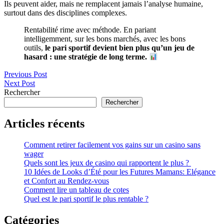
Ils peuvent aider, mais ne remplacent jamais l’analyse humaine,
surtout dans des disciplines complexes.
Rentabilité rime avec méthode. En pariant
intelligemment, sur les bons marchés, avec les bons
outils,
le pari sportif devient bien plus qu’un jeu de
hasard : une stratégie de long terme.
Navigation
Previous Post
Next Post
de
Rechercher
l’article
Rechercher
Articles récents
Comment retirer facilement vos gains sur un casino sans
wager
Quels sont les jeux de casino qui rapportent le plus ?
10 Idées de Looks d’Été pour les Futures Mamans: Elégance
et Confort au Rendez-vous
Comment lire un tableau de cotes
Quel est le pari sportif le plus rentable ?
Catégories