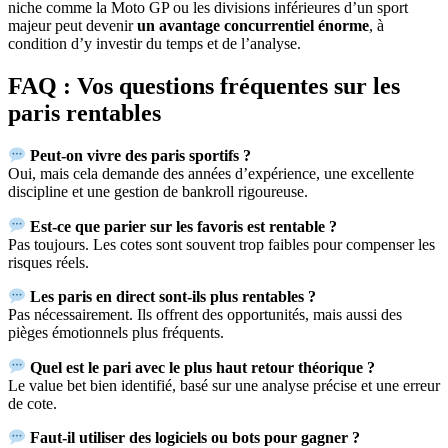
niche comme la Moto GP ou les divisions inférieures d’un sport
majeur peut devenir
un avantage concurrentiel énorme
, à
condition d’y investir du temps et de l’analyse.
FAQ : Vos questions fréquentes sur les
paris rentables
Peut-on vivre des paris sportifs ?
Oui, mais cela demande des années d’expérience, une excellente
discipline et une gestion de bankroll rigoureuse.
Est-ce que parier sur les favoris est rentable ?
Pas toujours. Les cotes sont souvent trop faibles pour compenser les
risques réels.
Les paris en direct sont-ils plus rentables ?
Pas nécessairement. Ils offrent des opportunités, mais aussi des
pièges émotionnels plus fréquents.
Quel est le pari avec le plus haut retour théorique ?
Le value bet bien identifié, basé sur une analyse précise et une erreur
de cote.
Faut-il utiliser des logiciels ou bots pour gagner ?