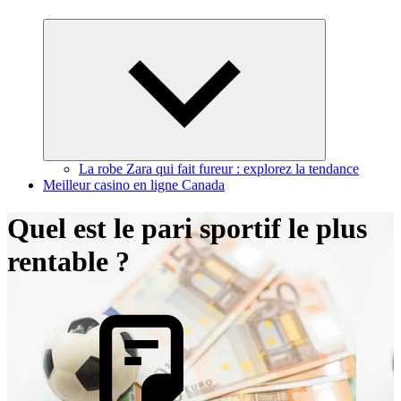
Expand
child
menu
La robe Zara qui fait fureur : explorez la tendance
Meilleur casino en ligne Canada
Quel est le pari sportif le plus
rentable ?