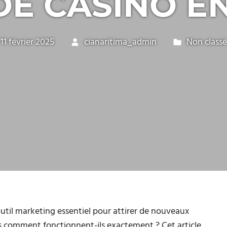
E CASINO EN
11 février 2025
cianaritima_admin
Non classé
til marketing essentiel pour attirer de nouveaux
Mais comment fonctionnent-ils exactement ? Cet article