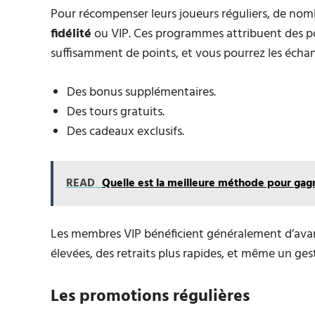
Pour récompenser leurs joueurs réguliers, de nom
fidélité
ou VIP. Ces programmes attribuent des po
suffisamment de points, et vous pourrez les éch
Des bonus supplémentaires.
Des tours gratuits.
Des cadeaux exclusifs.
READ
Quelle est la meilleure méthode pour gagne
Les membres VIP bénéficient généralement d’avant
élevées, des retraits plus rapides, et même un ge
Les promotions régulières