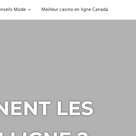
nseils Mode
Meilleur casino en ligne Canada
ENT LES