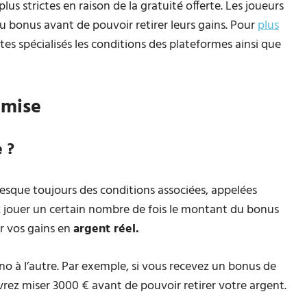
us strictes en raison de la gratuité offerte. Les joueurs
u bonus avant de pouvoir retirer leurs gains. Pour
plus
sites spécialisés les conditions des plateformes ainsi que
 mise
 ?
resque toujours des conditions associées, appelées
z jouer un certain nombre de fois le montant du bonus
er vos gains en
argent réel.
o à l’autre. Par exemple, si vous recevez un bonus de
rez miser 3000 € avant de pouvoir retirer votre argent.