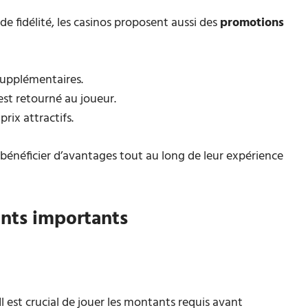
 fidélité, les casinos proposent aussi des
promotions
supplémentaires.
st retourné au joueur.
rix attractifs.
bénéficier d’avantages tout au long de leur expérience
ints importants
l est crucial de jouer les montants requis avant