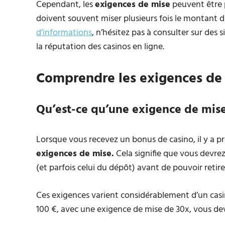
Cependant, les
exigences de mise
peuvent être pl
doivent souvent miser plusieurs fois le montant d
d’informations
, n’hésitez pas à consulter sur des 
la réputation des casinos en ligne.
Comprendre les exigences de
Qu’est-ce qu’une exigence de mise
Lorsque vous recevez un bonus de casino, il y a p
exigences de mise.
Cela signifie que vous devre
(et parfois celui du dépôt) avant de pouvoir retir
Ces exigences varient considérablement d’un casin
100 €, avec une exigence de mise de 30x, vous dev