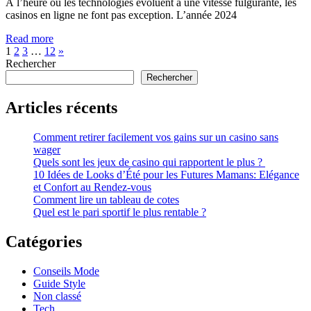
À l’heure où les technologies évoluent à une vitesse fulgurante, les
casinos en ligne ne font pas exception. L’année 2024
Read more
Pagination
Next
1
2
3
…
12
»
Posts
Rechercher
des
Rechercher
publications
Articles récents
Comment retirer facilement vos gains sur un casino sans
wager
Quels sont les jeux de casino qui rapportent le plus ?
10 Idées de Looks d’Été pour les Futures Mamans: Elégance
et Confort au Rendez-vous
Comment lire un tableau de cotes
Quel est le pari sportif le plus rentable ?
Catégories
Conseils Mode
Guide Style
Non classé
Tech