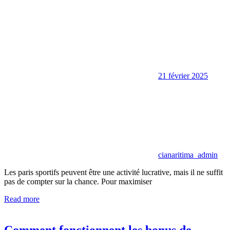
21 février 2025
cianaritima_admin
Les paris sportifs peuvent être une activité lucrative, mais il ne suffit
pas de compter sur la chance. Pour maximiser
Read more