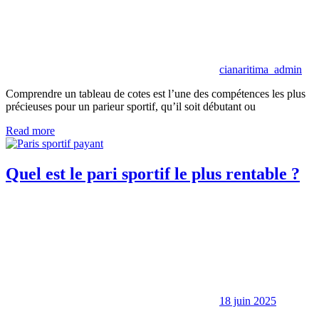
cianaritima_admin
Comprendre un tableau de cotes est l’une des compétences les plus
précieuses pour un parieur sportif, qu’il soit débutant ou
Read more
Quel est le pari sportif le plus rentable ?
18 juin 2025