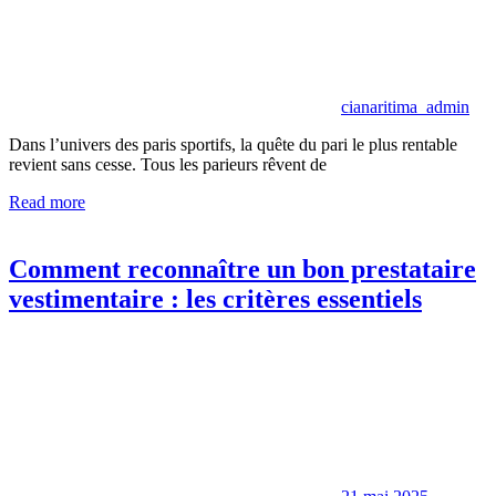
cianaritima_admin
Dans l’univers des paris sportifs, la quête du pari le plus rentable
revient sans cesse. Tous les parieurs rêvent de
Read more
Comment reconnaître un bon prestataire
vestimentaire : les critères essentiels