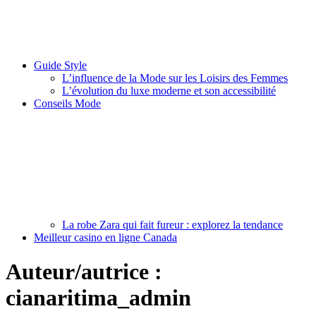
Guide Style
L’influence de la Mode sur les Loisirs des Femmes
L’évolution du luxe moderne et son accessibilité
Conseils Mode
La robe Zara qui fait fureur : explorez la tendance
Meilleur casino en ligne Canada
Auteur/autrice :
cianaritima_admin