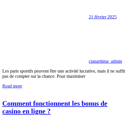
21 février 2025
cianaritima_admin
Les paris sportifs peuvent être une activité lucrative, mais il ne suffit
pas de compter sur la chance. Pour maximiser
Read more
Comment fonctionnent les bonus de
casino en ligne ?