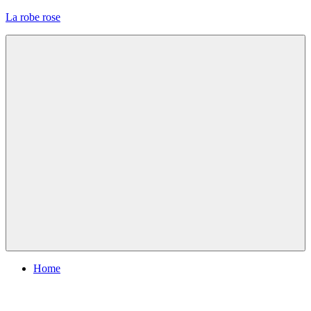
Skip
La robe rose
to
content
Menu
Home