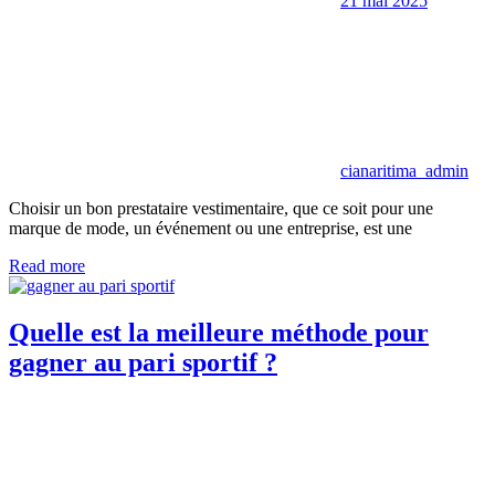
21 mai 2025
cianaritima_admin
Choisir un bon prestataire vestimentaire, que ce soit pour une
marque de mode, un événement ou une entreprise, est une
Read more
Quelle est la meilleure méthode pour
gagner au pari sportif ?