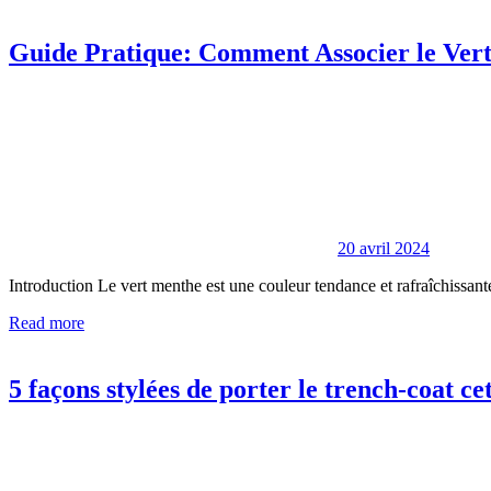
Guide Pratique: Comment Associer le Ver
20 avril 2024
Introduction Le vert menthe est une couleur tendance et rafraîchissan
Read more
5 façons stylées de porter le trench-coat c