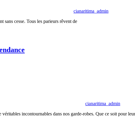
cianaritima_admin
ent sans cesse. Tous les parieurs rêvent de
 tendance
cianaritima_admin
e véritables incontournables dans nos garde-robes. Que ce soit pour leu