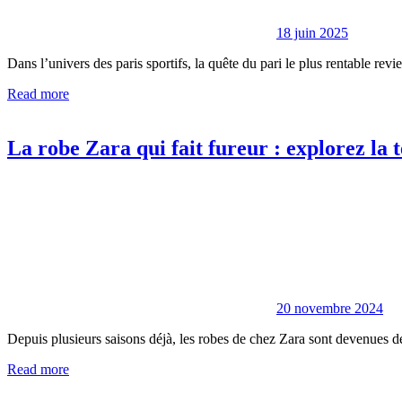
18 juin 2025
Dans l’univers des paris sportifs, la quête du pari le plus rentable revi
Read more
La robe Zara qui fait fureur : explorez la
20 novembre 2024
Depuis plusieurs saisons déjà, les robes de chez Zara sont devenues d
Read more