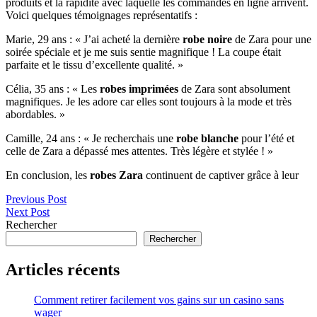
produits et la rapidité avec laquelle les commandes en ligne arrivent.
Voici quelques témoignages représentatifs :
Marie, 29 ans : « J’ai acheté la dernière
robe noire
de Zara pour une
soirée spéciale et je me suis sentie magnifique ! La coupe était
parfaite et le tissu d’excellente qualité. »
Célia, 35 ans : « Les
robes imprimées
de Zara sont absolument
magnifiques. Je les adore car elles sont toujours à la mode et très
abordables. »
Camille, 24 ans : « Je recherchais une
robe blanche
pour l’été et
celle de Zara a dépassé mes attentes. Très légère et stylée ! »
En conclusion, les
robes Zara
continuent de captiver grâce à leur
Navigation
Previous Post
Next Post
de
Rechercher
l’article
Rechercher
Articles récents
Comment retirer facilement vos gains sur un casino sans
wager