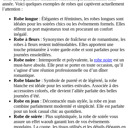
année. Voici quelques exemples de robes qui captivent actuellement
l’attention :
Robe longue
: Élégantes et féminines, les robes longues sont
idéales pour les soirées chics ou les événements formels. Elles
offrent un port majestueux tout en procurant un confort
inégalé.
Robe à fleurs
: Synonymes de fraîcheur et de romantisme, les
robes à fleurs restent indémodables. Elles apportent une
touche printanière à votre garde-robe et sont parfaites pour les
journées ensoleillées.
Robe noire
: Intemporelle et polyvalente, la
robe noire
est un
must-have absolu. Elle peut se porter en toute occasion, qu’il
s’agisse d’une réunion professionnelle ou d’un dîner
romantique.
Robe blanche
: Symbole de pureté et de légèreté, la robe
blanche est idéale pour les sorties estivales. Associée à des
accessoires colorés, elle devient l’alliée parfaite des belles
journées d’été.
Robe en jean
: Décontractée mais stylée, la robe en jean
combine parfaitement modernité et simplicité. Elle est parfaite
pour un look casual chic au quotidien.
Robe de soirée
: Plus sophistiquée, la robe de soirée vous
assure un effet waouh garanti lors de vos événements
mondains. La coupe, les tissus utilisés et les détails élégants en