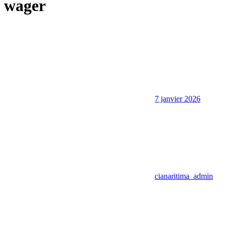
wager
7 janvier 2026
cianaritima_admin