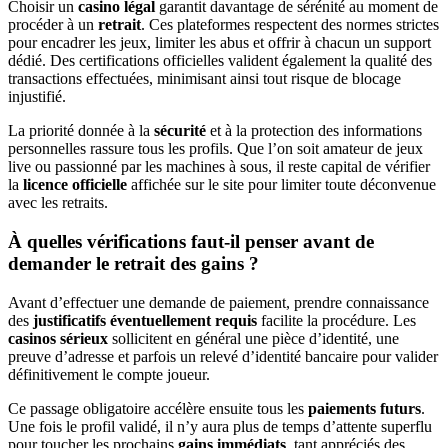
Choisir un
casino légal
garantit davantage de sérénité au moment de
procéder à un
retrait
. Ces plateformes respectent des normes strictes
pour encadrer les jeux, limiter les abus et offrir à chacun un support
dédié. Des certifications officielles valident également la qualité des
transactions effectuées, minimisant ainsi tout risque de blocage
injustifié.
La priorité donnée à la
sécurité
et à la protection des informations
personnelles rassure tous les profils. Que l’on soit amateur de jeux
live ou passionné par les machines à sous, il reste capital de vérifier
la
licence officielle
affichée sur le site pour limiter toute déconvenue
avec les retraits.
À quelles vérifications faut-il penser avant de
demander le retrait des gains ?
Avant d’effectuer une demande de paiement, prendre connaissance
des
justificatifs éventuellement requis
facilite la procédure. Les
casinos sérieux
sollicitent en général une pièce d’identité, une
preuve d’adresse et parfois un relevé d’identité bancaire pour valider
définitivement le compte joueur.
Ce passage obligatoire accélère ensuite tous les
paiements futurs
.
Une fois le profil validé, il n’y aura plus de temps d’attente superflu
pour toucher les prochains
gains immédiats
, tant appréciés des