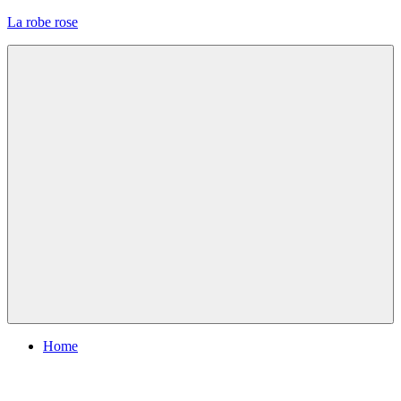
Skip
La robe rose
to
content
Menu
Home