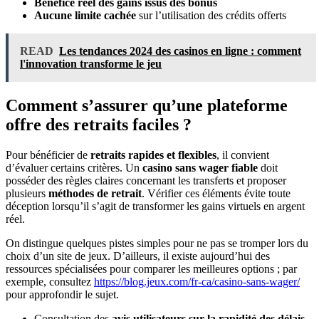
Bénéfice réel des gains issus des bonus
Aucune limite cachée
sur l’utilisation des crédits offerts
READ
Les tendances 2024 des casinos en ligne : comment
l'innovation transforme le jeu
Comment s’assurer qu’une plateforme
offre des retraits faciles ?
Pour bénéficier de
retraits rapides et flexibles
, il convient
d’évaluer certains critères. Un
casino sans wager fiable
doit
posséder des règles claires concernant les transferts et proposer
plusieurs
méthodes de retrait
. Vérifier ces éléments évite toute
déception lorsqu’il s’agit de transformer les gains virtuels en argent
réel.
On distingue quelques pistes simples pour ne pas se tromper lors du
choix d’un site de jeux. D’ailleurs, il existe aujourd’hui des
ressources spécialisées pour comparer les meilleures options ; par
exemple, consultez
https://blog.jeux.com/fr-ca/casino-sans-wager/
pour approfondir le sujet.
Consultation des
avis utilisateurs sur la rapidité des délais