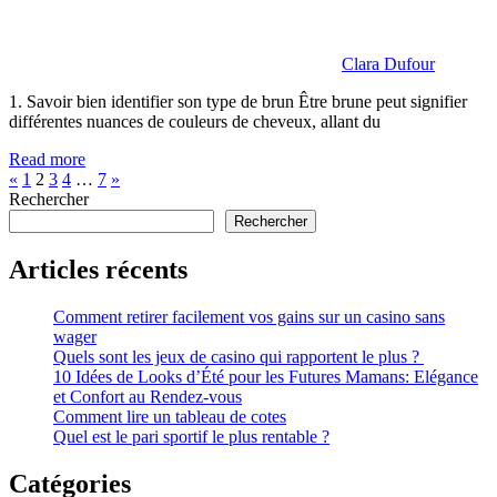
Clara Dufour
1. Savoir bien identifier son type de brun Être brune peut signifier
différentes nuances de couleurs de cheveux, allant du
Read more
Pagination
Previous
Next
«
1
2
3
4
…
7
»
Posts
Posts
Rechercher
des
Rechercher
publications
Articles récents
Comment retirer facilement vos gains sur un casino sans
wager
Quels sont les jeux de casino qui rapportent le plus ?
10 Idées de Looks d’Été pour les Futures Mamans: Elégance
et Confort au Rendez-vous
Comment lire un tableau de cotes
Quel est le pari sportif le plus rentable ?
Catégories