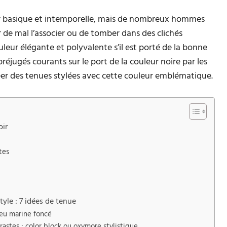
r basique et intemporelle, mais de nombreux hommes
r de mal l’associer ou de tomber dans des clichés
uleur élégante et polyvalente s’il est porté de la bonne
préjugés courants sur le port de la couleur noire par les
éer des tenues stylées avec cette couleur emblématique.
oir
tes
tyle : 7 idées de tenue
leu marine foncé
rastes : color block ou oxymore stylistique