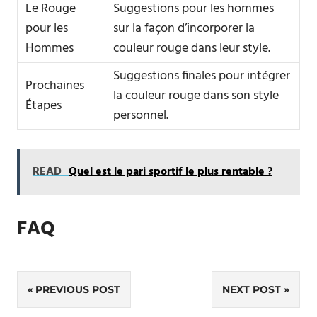
Le Rouge
Suggestions pour les hommes
pour les
sur la façon d’incorporer la
Hommes
couleur rouge dans leur style.
Suggestions finales pour intégrer
Prochaines
la couleur rouge dans son style
Étapes
personnel.
READ
Quel est le pari sportif le plus rentable ?
FAQ
Navigation
PREVIOUS POST
NEXT POST
de