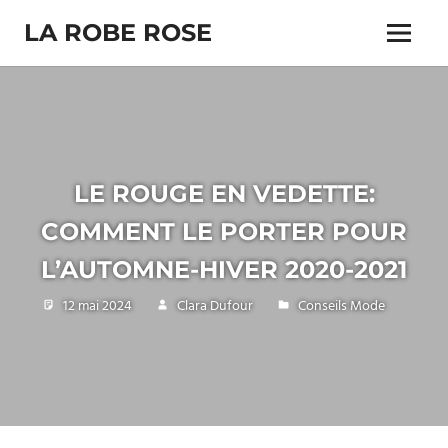
Skip
LA ROBE ROSE
to
Menu
content
LE ROUGE EN VEDETTE:
COMMENT LE PORTER POUR
L’AUTOMNE-HIVER 2020-2021
12 mai 2024
Clara Dufour
Conseils Mode