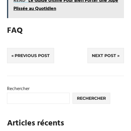
READ
Le Guide Ultime Pour Bien Porter une Jupe
Plissée au Quotidien
FAQ
Navigation
PREVIOUS POST
NEXT POST
de
l’article
Rechercher
RECHERCHER
Articles récents