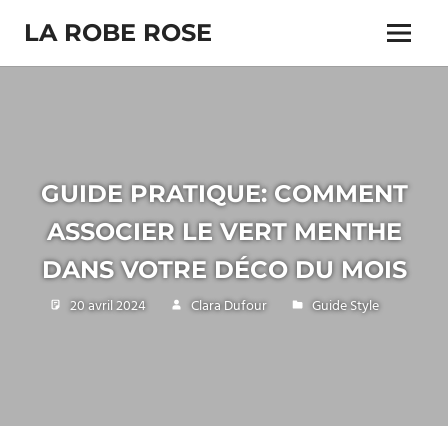
Skip
LA ROBE ROSE
to
Menu
content
GUIDE PRATIQUE: COMMENT
ASSOCIER LE VERT MENTHE
DANS VOTRE DÉCO DU MOIS
20 avril 2024
Clara Dufour
Guide Style