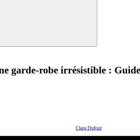
child
menu
e garde-robe irrésistible : Guid
Clara Dufour