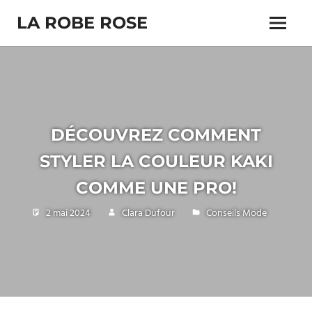
Skip
LA ROBE ROSE
to
Menu
content
DÉCOUVREZ COMMENT
STYLER LA COULEUR KAKI
COMME UNE PRO!
2 mai 2024
Clara Dufour
Conseils Mode