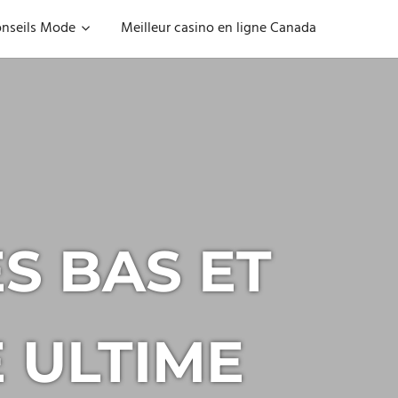
nseils Mode
Meilleur casino en ligne Canada
S BAS ET
E ULTIME