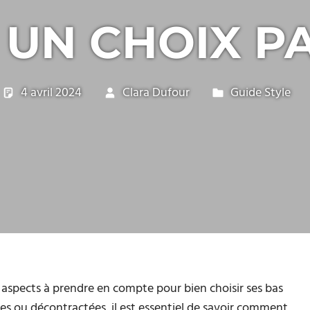
UN CHOIX P
4 avril 2024
Clara Dufour
Guide Style
ts aspects à prendre en compte pour bien choisir ses bas
les ou décontractées, il est essentiel de savoir comment