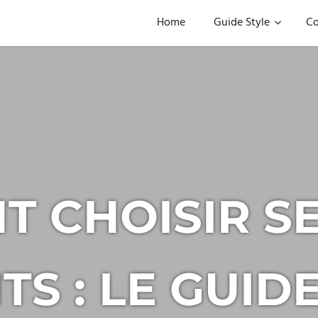
Home
Guide Style
Co
 CHOISIR SE
S : LE GUID