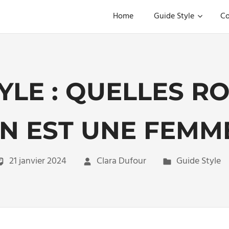
Home
Guide Style
Co
YLE : QUELLES R
 EST UNE FEMME
21 janvier 2024
Clara Dufour
Guide Style