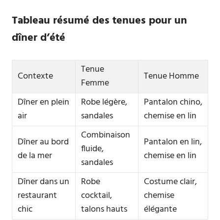
Tableau résumé des tenues pour un
dîner d’été
Tenue
Contexte
Tenue Homme
Femme
Dîner en plein
Robe légère,
Pantalon chino,
air
sandales
chemise en lin
Combinaison
Dîner au bord
Pantalon en lin,
fluide,
de la mer
chemise en lin
sandales
Dîner dans un
Robe
Costume clair,
restaurant
cocktail,
chemise
chic
talons hauts
élégante