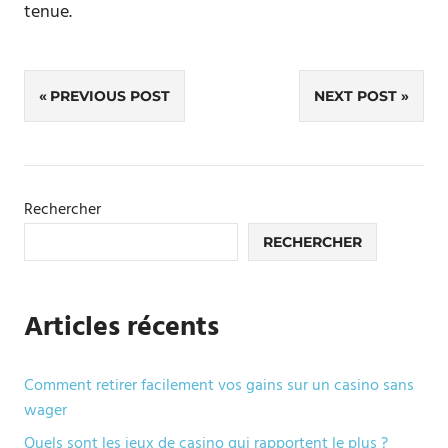
tenue.
Navigation
PREVIOUS POST
NEXT POST
de
l’article
Rechercher
RECHERCHER
Articles récents
Comment retirer facilement vos gains sur un casino sans
wager
Quels sont les jeux de casino qui rapportent le plus ?