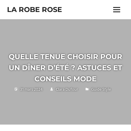
Skip
LA ROBE ROSE
to
Menu
content
QUELLE TENUE CHOISIR POUR
UN DÎNER D’ÉTÉ ? ASTUCES ET
CONSEILS MODE
31 mars 2024
Clara Dufour
Guide Style