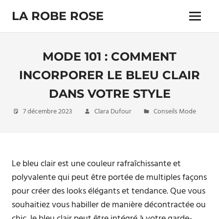
Skip
LA ROBE ROSE
to
Menu
content
MODE 101 : COMMENT
INCORPORER LE BLEU CLAIR
DANS VOTRE STYLE
7 décembre 2023
Clara Dufour
Conseils Mode
Le bleu clair est une couleur rafraîchissante et
polyvalente qui peut être portée de multiples façons
pour créer des looks élégants et tendance. Que vous
souhaitiez vous habiller de manière décontractée ou
chic, le bleu clair peut être intégré à votre garde-