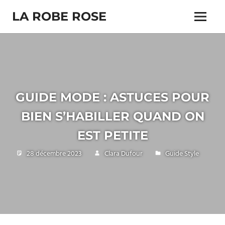
Skip
LA ROBE ROSE
to
Menu
content
GUIDE MODE : ASTUCES POUR
BIEN S’HABILLER QUAND ON
EST PETITE
28 décembre 2023
Clara Dufour
Guide Style