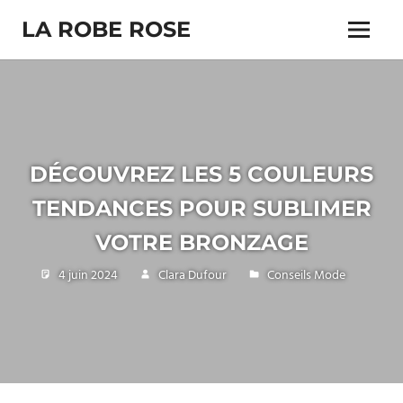
Skip
LA ROBE ROSE
to
Menu
content
DÉCOUVREZ LES 5 COULEURS
TENDANCES POUR SUBLIMER
VOTRE BRONZAGE
4 juin 2024
Clara Dufour
Conseils Mode