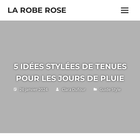
Skip
LA ROBE ROSE
to
Menu
content
5 IDÉES STYLÉES DE TENUES
POUR LES JOURS DE PLUIE
26 janvier 2024
Clara Dufour
Guide Style