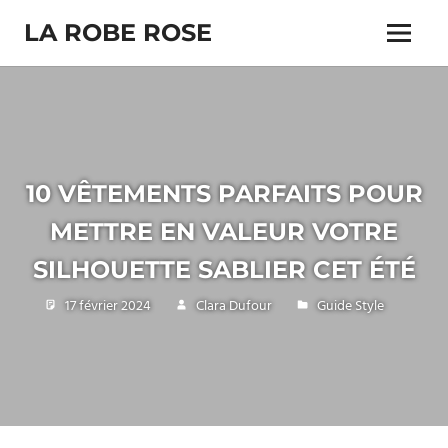
Skip
LA ROBE ROSE
to
Menu
content
10 VÊTEMENTS PARFAITS POUR
METTRE EN VALEUR VOTRE
SILHOUETTE SABLIER CET ÉTÉ
17 février 2024
Clara Dufour
Guide Style