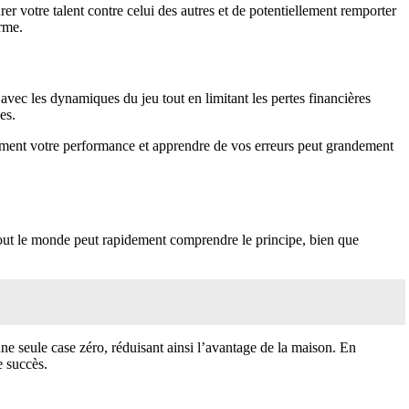
er votre talent contre celui des autres et de potentiellement remporter
erme.
 avec les dynamiques du jeu tout en limitant les pertes financières
es.
lièrement votre performance et apprendre de vos erreurs peut grandement
 Tout le monde peut rapidement comprendre le principe, bien que
e seule case zéro, réduisant ainsi l’avantage de la maison. En
e succès.