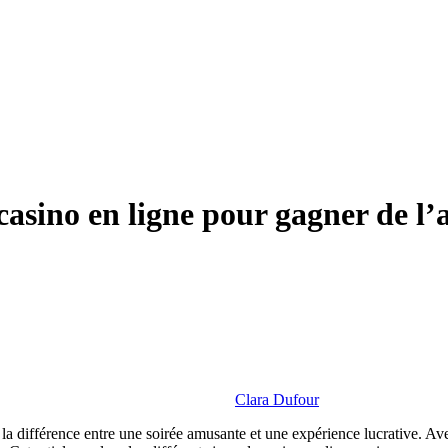
 casino en ligne pour gagner de l’
Clara Dufour
e la différence entre une soirée amusante et une expérience lucrative. 