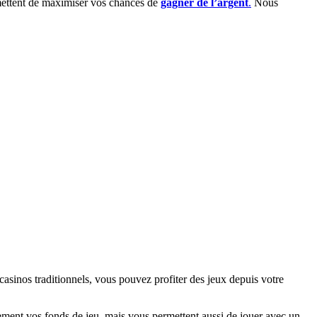
ermettent de maximiser vos chances de
gagner de l’argent
.
Nous
asinos traditionnels, vous pouvez profiter des jeux depuis votre
ement vos fonds de jeu, mais vous permettent aussi de jouer avec un