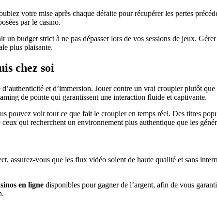
ublez votre mise après chaque défaite pour récupérer les pertes précéde
osées par le casino.
éfinir un budget strict à ne pas dépasser lors de vos sessions de jeux. Gé
ale plus plaisante.
uis chez soi
’authenticité et d’immersion. Jouer contre un vrai croupier plutôt que 
aming de pointe qui garantissent une interaction fluide et captivante.
s pouvez voir tout ce que fait le croupier en temps réel. Des titres pop
e ceux qui recherchent un environnement plus authentique que les génér
ct, assurez-vous que les flux vidéo soient de haute qualité et sans inte
sinos en ligne
disponibles pour gagner de l’argent, afin de vous garant
n.