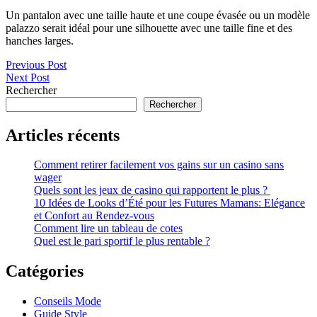
Un pantalon avec une taille haute et une coupe évasée ou un modèle
palazzo serait idéal pour une silhouette avec une taille fine et des
hanches larges.
Navigation
Previous Post
Next Post
de
Rechercher
l’article
Rechercher
Articles récents
Comment retirer facilement vos gains sur un casino sans
wager
Quels sont les jeux de casino qui rapportent le plus ?
10 Idées de Looks d’Été pour les Futures Mamans: Elégance
et Confort au Rendez-vous
Comment lire un tableau de cotes
Quel est le pari sportif le plus rentable ?
Catégories
Conseils Mode
Guide Style